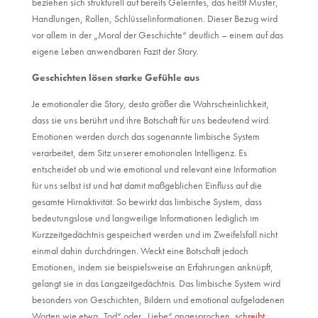
beziehen sich strukturell auf bereits Gelerntes, das heißt Muster,
Handlungen, Rollen, Schlüsselinformationen. Dieser Bezug wird
vor allem in der „Moral der Geschichte“ deutlich – einem auf das
eigene Leben anwendbaren Fazit der Story.
Geschichten lösen starke Gefühle aus
Je emotionaler die Story, desto größer die Wahrscheinlichkeit,
dass sie uns berührt und ihre Botschaft für uns bedeutend wird.
Emotionen werden durch das sogenannte limbische System
verarbeitet, dem Sitz unserer emotionalen Intelligenz. Es
entscheidet ob und wie emotional und relevant eine Information
für uns selbst ist und hat damit maßgeblichen Einfluss auf die
gesamte Hirnaktivität. So bewirkt das limbische System, dass
bedeutungslose und langweilige Informationen lediglich im
Kurzzeitgedächtnis gespeichert werden und im Zweifelsfall nicht
einmal dahin durchdringen. Weckt eine Botschaft jedoch
Emotionen, indem sie beispielsweise an Erfahrungen anknüpft,
gelangt sie in das Langzeitgedächtnis. Das limbische System wird
besonders von Geschichten, Bildern und emotional aufgeladenen
Worten wie etwa „Tod“ oder „Liebe“ angesprochen,
schreibt