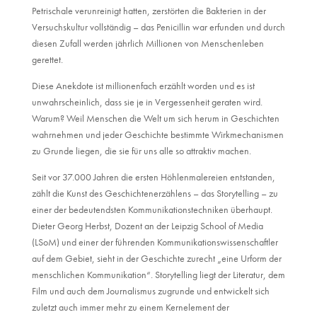
Petrischale verunreinigt hatten, zerstörten die Bakterien in der
Versuchskultur vollständig – das Penicillin war erfunden und durch
diesen Zufall werden jährlich Millionen von Menschenleben
gerettet.
Diese Anekdote ist millionenfach erzählt worden und es ist
unwahrscheinlich, dass sie je in Vergessenheit geraten wird.
Warum? Weil Menschen die Welt um sich herum in Geschichten
wahrnehmen und jeder Geschichte bestimmte Wirkmechanismen
zu Grunde liegen, die sie für uns alle so attraktiv machen.
Seit vor 37.000 Jahren die ersten Höhlenmalereien entstanden,
zählt die Kunst des Geschichtenerzählens – das Storytelling – zu
einer der bedeutendsten Kommunikationstechniken überhaupt.
Dieter Georg Herbst, Dozent an der Leipzig School of Media
(LSoM) und einer der führenden Kommunikationswissenschaftler
auf dem Gebiet, sieht in der Geschichte zurecht „eine Urform der
menschlichen Kommunikation“. Storytelling liegt der Literatur, dem
Film und auch dem Journalismus zugrunde und entwickelt sich
zuletzt auch immer mehr zu einem Kernelement der