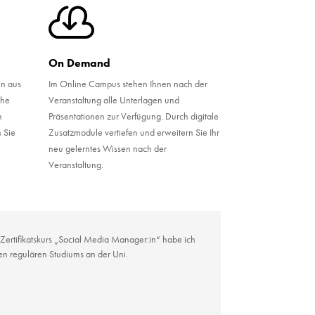

On Demand
en aus
Im Online Campus stehen Ihnen nach der
che
Veranstaltung alle Unterlagen und
h
Präsentationen zur Verfügung. Durch digitale
 Sie
Zusatzmodule vertiefen und erweitern Sie Ihr
neu gelerntes Wissen nach der
Veranstaltung.
m Zertifikatskurs „Social Media Manager:in“ habe ich
n regulären Studiums an der Uni.