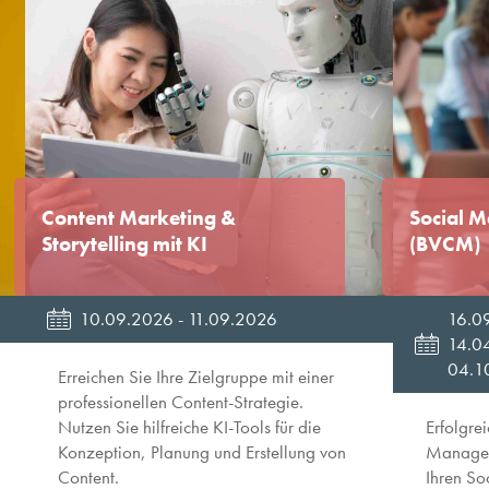
Content Marketing &
Social 
Storytelling mit KI
(BVCM)
10.09.2026 - 11.09.2026
16.0
14.0
04.1
Erreichen Sie Ihre Zielgruppe mit einer
professionellen Content-Strategie.
Nutzen Sie hilfreiche KI-Tools für die
Erfolgre
Konzeption, Planung und Erstellung von
Manageme
Content.
Ihren Soc