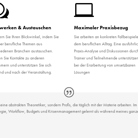
w

werken & Austauschen
Maximaler Praxisbezug
ern Sie Ihren Blickwinkel, indem Sie
Sie arbeiten an konkreten Fallbeispiel
ber berufliche Themen aus
dem beruflichen Alltag. Eine ausführli
iedenen Branchen austauschen.
Praxis-Analyse und Diskussionen durc
n Sie Kontakte zu anderen
Trainer und Teilnehmende unterstützen
hmern und unterstützen Sie sich
bei der Erarbeitung von umsetzbaren
d und nach der Veranstaltung.
Lösungen
eine abstrakten Theoretiker, sondern Profis, die täglich mit der Materie arbeiten. I
egie, Workflow, Budgets und Krisenmanagement gelernt als während meines ganze