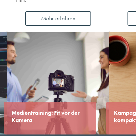
Mehr erfahren
Medientraining: Fit vor der
Kampag
Kamera
kompak