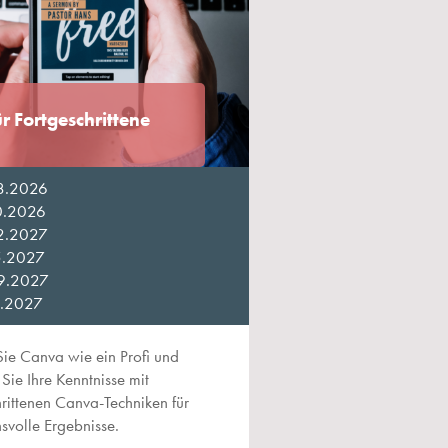
r Fortgeschrittene
8.2026
0.2026
2.2027
5.2027
9.2027
2.2027
ie Canva wie ein Profi und
 Sie Ihre Kenntnisse mit
hrittenen Canva-Techniken für
svolle Ergebnisse.