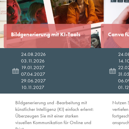
Bildgenerierung mit KI-Tools
Canva fü
24.08.2026
24.0
03.11.2026
14.1
19.01.2027
22.0
07.04.2027
31.0
29.06.2027
06.0
10.11.2027
01.1
Bildgenerierung und -Bearbeitung mit
Nutzen S
künstlicher Intelligenz (KI) einfach erlernt:
vertiefen
Überzeugen Sie mit einer starken
fortgesc
visuellen Kommunikation für Online und
anspruch
Print.