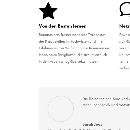

Von den Besten lernen
Netz
Renommierte Trainerinnen und Trainer aus
Erweit
der Praxis stellen ihr Fachwissen und ihre
sich ü
Erfahrungen zur Verfügung. Sie trainieren mit
versch
Ihnen neue Fertigkeiten, die sich tatsächlich
Knüpfe
in den Arbeitsalltag übersetzen lassen.
Teilne
währen
Die Trainer an der LSoM sind k
mehr über Social-Media-Strat
Sarah Joos