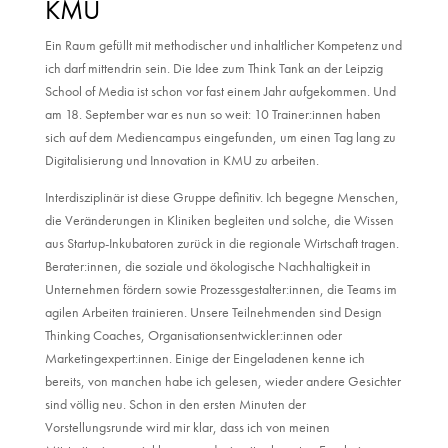
KMU
Ein Raum gefüllt mit methodischer und inhaltlicher Kompetenz und
ich darf mittendrin sein. Die Idee zum Think Tank an der Leipzig
School of Media ist schon vor fast einem Jahr aufgekommen. Und
am 18. September war es nun so weit: 10 Trainer:innen haben
sich auf dem Mediencampus eingefunden, um einen Tag lang zu
Digitalisierung und Innovation in KMU zu arbeiten.
Interdisziplinär ist diese Gruppe definitiv. Ich begegne Menschen,
die Veränderungen in Kliniken begleiten und solche, die Wissen
aus Startup-Inkubatoren zurück in die regionale Wirtschaft tragen.
Berater:innen, die soziale und ökologische Nachhaltigkeit in
Unternehmen fördern sowie Prozessgestalter:innen, die Teams im
agilen Arbeiten trainieren. Unsere Teilnehmenden sind Design
Thinking Coaches, Organisationsentwickler:innen oder
Marketingexpert:innen. Einige der Eingeladenen kenne ich
bereits, von manchen habe ich gelesen, wieder andere Gesichter
sind völlig neu. Schon in den ersten Minuten der
Vorstellungsrunde wird mir klar, dass ich von meinen