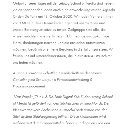
Output unseres Tages mit der Leipzig School of Media sind neben
vielen spannenden Ideen auch eine abwechslungsreiche Agenda
für den Do Tank am 13. Oktober 2020. Wir laden Vertreter:innen
von KMU ein, ihre Herausforderungen mit uns zu teilen und
unsere Beratungsansätze zu testen. Zielgruppe sind alle, die
wissen möchten, wie sie ihr Team fit für heutige und zukünftige
Herausforderungen machen und die uns dabei unterstützen
möchten, bedürfnisorientierte Beratung in die Tat umzusetzen. Wir
freuen uns auf Unternehmer:innen, die in direkten Austausch mit
uns treten möchten.
Autorin: Lisa-Marie Schöttler, Gesellschafterin der Norwin
Consulting mit Schwerpunkt Personalentwicklung &
Prozessmanagement
*Das Projekt „Think- & Do-Tank Digital KMU“ der Leipzig School
of Media ist gefördert von den Sächsischen Mitmachfonds. Der
Ideenwettbewerb Sächsische Mitmach-Fonds wurde von der
Sächsischen Staatsregierung initiiert. Diese Maßnahme wird
mitfinanziert durch Steuermittel auf der Grundlage des von den