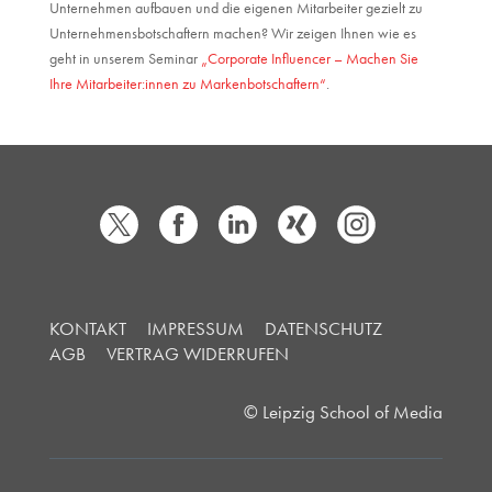
Unternehmen aufbauen und die eigenen Mitarbeiter gezielt zu
Unternehmensbotschaftern machen? Wir zeigen Ihnen wie es
geht in unserem Seminar
„Corporate Influencer – Machen Sie
Ihre Mitarbeiter:innen zu Markenbotschaftern“
.
KONTAKT
IMPRESSUM
DATENSCHUTZ
AGB
VERTRAG WIDERRUFEN
© Leipzig School of Media