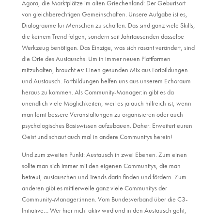
Agora, die Marktplätze im alten Griechenland: Der Geburtsort
von gleichberechtigen Gemeinschaften. Unsere Aufgabe ist es,
Dialogräume für Menschen zu schaffen. Das sind ganz viele Skills,
die keinem Trend folgen, sondern seit Jahrtausenden dasselbe
Werkzeug benötigen. Das Einzige, was sich rasant verändert, sind
die Orte des Austauschs. Um in immer neuen Plattformen
mitzuhalten, braucht es: Einen gesunden Mix aus Fortbildungen
und Austausch. Fortbildungen helfen uns aus unserem Echoraum
heraus zu kommen. Als Community-Manager:in gibt es da
unendlich viele Möglichkeiten, weil es ja auch hilfreich ist, wenn
man lernt bessere Veranstaltungen zu organisieren oder auch
psychologisches Basiswissen aufzubauen. Daher: Erweitert euren
Geist und schaut auch mal in andere Communitys herein!
Und zum zweiten Punkt: Austausch in zwei Ebenen. Zum einen
sollte man sich immer mit den eigenen Communitys, die man
betreut, austauschen und Trends darin finden und fördern. Zum
anderen gibt es mittlerweile ganz viele Communitys der
Community-Manager:innen. Vom Bundesverband über die C3-
Initiative… Wer hier nicht aktiv wird und in den Austausch geht,