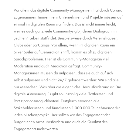
Vor allem das digitale Community-Management hat durch Corona
zugenommen. Immer mehr Unternehmen und Projekte müssen auf
einmal im digitalen Raum stattfinden. Das ist nicht immer leicht,
weil es auch ganz viele Communitys gibt, deren Dialograum im
„echten“ Leben stattfindet. Beispielsweise durch Vereinshäuser,
Clubs oder BarCamps. Vor allem, wenn im digitalen Raum ein
Silver Surfer auf Generation Y trifft, kommt es oft zu digitalen
Sprachproblemen. Hier ist als Community-Manager:in viel
Moderation und auch Mediation gefragt. Community-
Manager:innen müssen da aufpassen, dass sie auch auf sich
selbst aufpassen und nicht 24/7 gefordert werden: Wir sind alle
nur Menschen. Was aber die eigentliche Herausforderung ist: Die
digitale Aktivierung. Es gibt so unzählig viele Plattformen und
Partizipationsmöglichkeiten! Zeitgleich erwarten alle
Stakeholder:innen und Kund:innen 1.000.000 Teilnehmende für
jedes Nischenprojekt. Hier sollten wir das Engagement der
Bürger:innen nicht überfordern und auch die Qualität des
Engagements mehr werten.