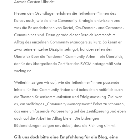
Anwalt Carsten Ulbricht.
Neben den Grundlagen erfahren die Teilnehmer*innen des
Kurses auch, wie sie eine Community-Strategie entwickeln und
was die Besonderheiten von Social, On-Domain- und Corporate-
Communities sind. Denn gerade dieser Bereich kommt oft im
Alltag des einzelnen Community Managers zu kurz. So kennt er
zwar seine einzelne Disziplin sehr gut, hat aber selten den
Überblick über die “anderen” Community-Arten – ein Überblick,
der für das übergreifende Zertifikat des BVCM naturgemäß sehr
wichtig ist.
Weiterhin zeigen wir auf, wie die Teilnehmer*innen passende
Inhalte für ihre Community finden und beleuchten natürlich auch
die Themen Krisenkommunikation und Erfolgsmessung. Ziel war
es, ein vielfältiges „Community Management“ Paket zu schnüren,
das eine umfassende Vorbereitung auf die Zertifizierung und eben
auch auf die Arbeit im Alltag bietet. Die bisherigen
Rückmeldungen zeigen uns dabei, dass die Richtung stimmt.
Gib uns doch bitte eine Empfehlung für ein Blog, eine