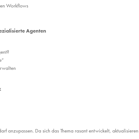
gen Workflows
zialisierte Agenten
gent?
e“
erwalten
k
arf anzupassen. Da sich das Thema rasant entwickelt, aktualisieren