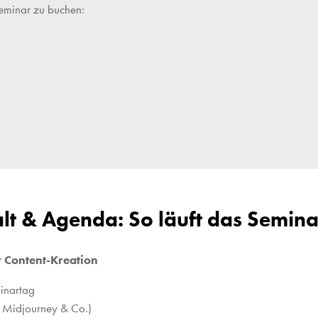
Seminar zu buchen:
alt & Agenda: So läuft das Semina
r Content-Kreation
minartag
, Midjourney & Co.)