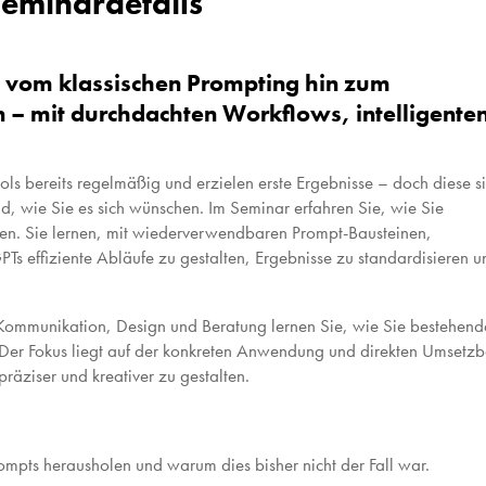
eminardetails
tt vom klassischen Prompting hin zum
n – mit durchdachten Workflows, intelligente
ls bereits regelmäßig und erzielen erste Ergebnisse – doch diese s
nd, wie Sie es sich wünschen. Im Seminar erfahren Sie, wie Sie
mpten. Sie lernen, mit wiederverwendbaren Prompt-Bausteinen,
Ts effiziente Abläufe zu gestalten, Ergebnisse zu standardisieren u
Kommunikation, Design und Beratung lernen Sie, wie Sie bestehend
. Der Fokus liegt auf der konkreten Anwendung und direkten Umsetzb
 präziser und kreativer zu gestalten.
rompts herausholen und warum dies bisher nicht der Fall war.