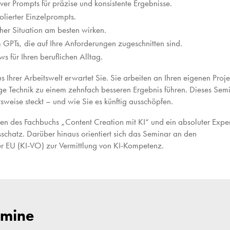
ver Prompts für präzise und konsistente Ergebnisse.
olierter Einzelprompts.
her Situation am besten wirken.
 GPTs, die auf Ihre Anforderungen zugeschnitten sind.
s für Ihren beruflichen Alltag.
s Ihrer Arbeitswelt erwartet Sie. Sie arbeiten an Ihren eigenen Proj
ige Technik zu einem zehnfach besseren Ergebnis führen. Dieses Sem
tsweise steckt – und wie Sie es künftig ausschöpfen.
oren des Fachbuchs „Content Creation mit KI“ und ein absoluter Expe
schatz. Darüber hinaus orientiert sich das Seminar an den
r EU (KI-VO) zur Vermittlung von KI-Kompetenz.
rmine